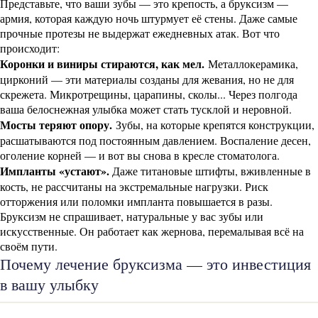
Представьте, что ваши зубы — это крепость, а бруксизм —
армия, которая каждую ночь штурмует её стены. Даже самые
прочные протезы не выдержат ежедневных атак. Вот что
происходит:
Коронки и виниры стираются, как мел.
Металлокерамика,
цирконий — эти материалы созданы для жевания, но не для
скрежета. Микротрещины, царапины, сколы... Через полгода
ваша белоснежная улыбка может стать тусклой и неровной.
Мосты теряют опору.
Зубы, на которые крепятся конструкции,
расшатываются под постоянным давлением. Воспаление десен,
оголение корней — и вот вы снова в кресле стоматолога.
Импланты «устают».
Даже титановые штифты, вживленные в
кость, не рассчитаны на экстремальные нагрузки. Риск
отторжения или поломки импланта повышается в разы.
Бруксизм не спрашивает, натуральные у вас зубы или
искусственные. Он работает как жернова, перемалывая всё на
своём пути.
Почему лечение бруксизма — это инвестиция
в вашу улыбку