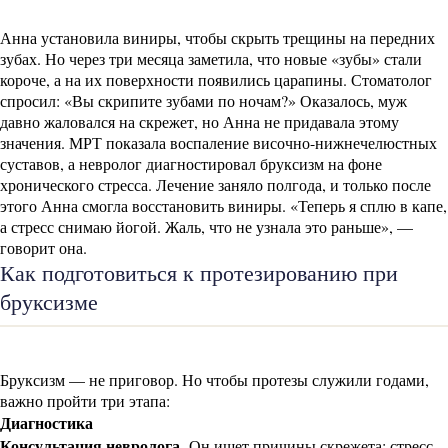
Анна установила виниры, чтобы скрыть трещины на передних
зубах. Но через три месяца заметила, что новые «зубы» стали
короче, а на их поверхности появились царапины. Стоматолог
спросил: «Вы скрипите зубами по ночам?» Оказалось, муж
давно жаловался на скрежет, но Анна не придавала этому
значения. МРТ показала воспаление височно-нижнечелюстных
суставов, а невролог диагностировал бруксизм на фоне
хронического стресса. Лечение заняло полгода, и только после
этого Анна смогла восстановить виниры. «Теперь я сплю в капе,
а стресс снимаю йогой. Жаль, что не узнала это раньше», —
говорит она.
Как подготовиться к протезированию при
бруксизме
Бруксизм — не приговор. Но чтобы протезы служили годами,
важно пройти три этапа:
Диагностика
Консультация невролога.
Он ищет причины скрежета: стресс,