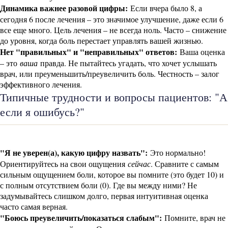
Динамика важнее разовой цифры:
Если вчера было 8, а
сегодня 6 после лечения – это значимое улучшение, даже если 6
все еще много. Цель лечения – не всегда ноль. Часто – снижение
до уровня, когда боль перестает управлять вашей жизнью.
Нет "правильных" и "неправильных" ответов:
Ваша оценка
– это
ваша
правда. Не пытайтесь угадать, что хочет услышать
врач, или преуменьшить/преувеличить боль. Честность – залог
эффективного лечения.
Типичные трудности и вопросы пациентов: "А
если я ошибусь?"
"Я не уверен(а), какую цифру назвать":
Это нормально!
Ориентируйтесь на свои ощущения
сейчас
. Сравните с самым
сильным ощущением боли, которое вы помните (это будет 10) и
с полным отсутствием боли (0). Где вы между ними? Не
задумывайтесь слишком долго, первая интуитивная оценка
часто самая верная.
"Боюсь преувеличить/показаться слабым":
Помните, врач не