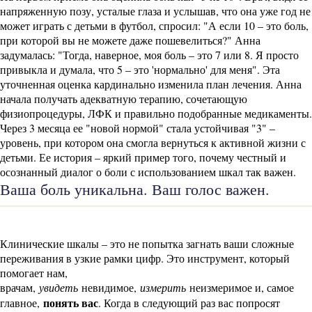
напряженную позу, усталые глаза и услышав, что она уже год не
может играть с детьми в футбол, спросил: "А если 10 – это боль,
при которой вы не можете даже пошевелиться?" Анна
задумалась: "Тогда, наверное, моя боль – это 7 или 8. Я просто
привыкла и думала, что 5 – это 'нормально' для меня". Эта
уточненная оценка кардинально изменила план лечения. Анна
начала получать адекватную терапию, сочетающую
физиопроцедуры, ЛФК и правильно подобранные медикаменты.
Через 3 месяца ее "новой нормой" стала устойчивая "3" –
уровень, при котором она смогла вернуться к активной жизни с
детьми. Ее история – яркий пример того, почему честный и
осознанный диалог о боли с использованием шкал так важен.
Ваша боль уникальна. Ваш голос важен.
Клинические шкалы – это не попытка загнать ваши сложные
переживания в узкие рамки цифр. Это инструмент, который
помогает нам,
врачам,
увидеть
невидимое,
измерить
неизмеримое и, самое
понять вас
главное,
. Когда в следующий раз вас попросят