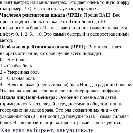
в сантиметрах или миллиметрах. Это дает очень точную цифру
(например, 7.3). Часто используется у взрослых.
Числовая рейтинговая шкала (ЧРШ):
Проще ВАШ. Вас
просят оценить боль по шкале от 0 (нет боли) до 10
(невыносимая боль). Вы называете или показываете пальцами
цифру: 0, 1, 2, 3... 10. Это самый быстрый и распространенный
метод.
Вербальная рейтинговая шкала (ВРШ):
Вам предлагают
выбрать описание, которое лучше всего подходит:
0 – Нет боли
1 – Слабая боль
2 – Умеренная боль
3 – Сильная боль
4 – Невыносимая (очень сильная) боль Иногда градаций больше.
Эта шкала хороша, если вам сложно оперировать цифрами.
Шкала лиц Вонг-Бейкера:
Особенно полезна для детей
(примерно от 3 лет), людей с трудностями в общении или не
говорящих на языке врача. Это ряд схематичных лиц – от
улыбающегося (0 – нет боли) до плачущего (10 – самая сильная
боль). Вы выбираете лицо, которое отражает ваши чувства.
Как врач выбирает, какую шкалу