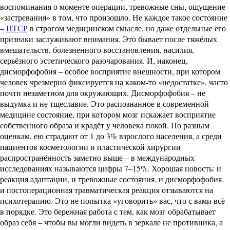
воспоминания о моменте операции, тревожные сны, ощущение
«застревания» в том, что произошло. Не каждое такое состояние
–
ПТСР
в строгом медицинском смысле, но даже отдельные его
признаки заслуживают внимания. Это бывает после тяжёлых
вмешательств, болезненного восстановления, насилия,
серьёзного эстетического разочарования. И, наконец,
дисморфофобия – особое восприятие внешности, при котором
человек чрезмерно фиксируется на каком-то «недостатке», часто
почти незаметном для окружающих. Дисморфофобия – не
выдумка и не тщеславие. Это распознанное в современной
медицине состояние, при котором мозг искажает восприятие
собственного образа и крадёт у человека покой. По разным
оценкам, ею страдают от 1 до 3% взрослого населения, а среди
пациентов косметологии и пластической хирургии
распространённость заметно выше – в международных
исследованиях называются цифры 7–15%. Хорошая новость: и
реакция адаптации, и тревожные состояния, и дисморфофобия,
и постоперационная травматическая реакция отзываются на
психотерапию. Это не попытка «уговорить» вас, что с вами всё
в порядке. Это бережная работа с тем, как мозг обрабатывает
образ себя – чтобы вы могли видеть в зеркале не противника, а