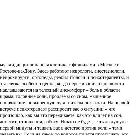
мультидисциплинарная клиника с филиалами в Москве и
Ростове-на-Дону. Здесь работают неврологи, анестезиологи,
нейрохирурги, ортопеды, реабилитологи и психотерапевты, и
эта связка особенно ценна, когда переживания о внешности
накладываются на телесный дискомфорт – боль в области
шрама, головные боли, проблемы со сном, мышечное
напряжение, повышенную чувствительность кожи. На первой
встрече психотерапевт расспросит вас о ситуации – что
произошло, как вы это переживаете, как это влияет на сон,
аппетит, отношения, работу. Никто не будет лезть «в душу» с
первой минуты и тащить вас в детство против воли – темп
задаёте вы. Если на каком-то вопросе хочется промолчать, это