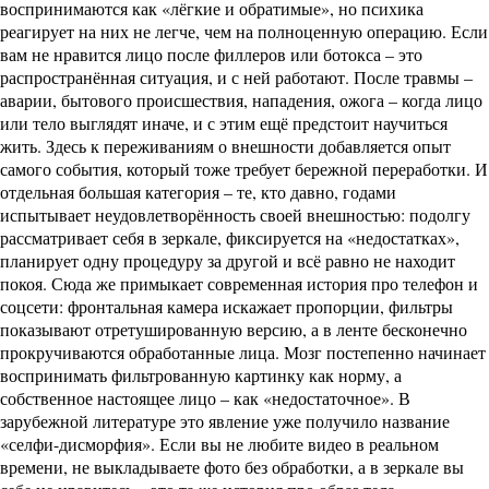
воспринимаются как «лёгкие и обратимые», но психика
реагирует на них не легче, чем на полноценную операцию. Если
вам не нравится лицо после филлеров или ботокса – это
распространённая ситуация, и с ней работают. После травмы –
аварии, бытового происшествия, нападения, ожога – когда лицо
или тело выглядят иначе, и с этим ещё предстоит научиться
жить. Здесь к переживаниям о внешности добавляется опыт
самого события, который тоже требует бережной переработки. И
отдельная большая категория – те, кто давно, годами
испытывает неудовлетворённость своей внешностью: подолгу
рассматривает себя в зеркале, фиксируется на «недостатках»,
планирует одну процедуру за другой и всё равно не находит
покоя. Сюда же примыкает современная история про телефон и
соцсети: фронтальная камера искажает пропорции, фильтры
показывают отретушированную версию, а в ленте бесконечно
прокручиваются обработанные лица. Мозг постепенно начинает
воспринимать фильтрованную картинку как норму, а
собственное настоящее лицо – как «недостаточное». В
зарубежной литературе это явление уже получило название
«селфи-дисморфия». Если вы не любите видео в реальном
времени, не выкладываете фото без обработки, а в зеркале вы