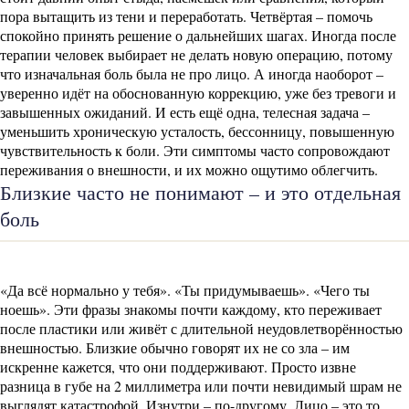
пора вытащить из тени и переработать. Четвёртая – помочь
спокойно принять решение о дальнейших шагах. Иногда после
терапии человек выбирает не делать новую операцию, потому
что изначальная боль была не про лицо. А иногда наоборот –
уверенно идёт на обоснованную коррекцию, уже без тревоги и
завышенных ожиданий. И есть ещё одна, телесная задача –
уменьшить хроническую усталость, бессонницу, повышенную
чувствительность к боли. Эти симптомы часто сопровождают
переживания о внешности, и их можно ощутимо облегчить.
Близкие часто не понимают – и это отдельная
боль
«Да всё нормально у тебя». «Ты придумываешь». «Чего ты
ноешь». Эти фразы знакомы почти каждому, кто переживает
после пластики или живёт с длительной неудовлетворённостью
внешностью. Близкие обычно говорят их не со зла – им
искренне кажется, что они поддерживают. Просто извне
разница в губе на 2 миллиметра или почти невидимый шрам не
выглядят катастрофой. Изнутри – по-другому. Лицо – это то,