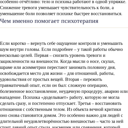
особенно отчётливо: тело и психика работают в одной упряжке.
Снижение тревоги уменьшает чувствительность к боли, а
уменьшение боли позволяет психике быстрее восстановиться.
Чем именно помогает психотерапия
Если коротко – вернуть себе ощущение контроля и уменьшить
шум внутри головы. Если подробнее – у такой работы обычно
несколько целей. Первая – снизить уровень тревоги и
зацикленности на внешности. Когда мысли о носе, скулах,
шраме или асимметрии перестают занимать половину дня,
освобождается место для жизни – для отношений, работы,
удовольствия от простых вещей. Вторая – пережить
травматичный опыт, если он был: сложную операцию,
болезненное восстановление, неудачную процедуру, аварию или
нападение. Психика «доделывает» работу, которую не могла
сделать сразу, и постепенно отпускает. Третья – восстановить
отношения с собственным телом. Из объекта вечной критики
оно снова становится домом. Это особенно важно для людей с
длительной неудовлетворённостью внешностью – часто за ней
стоит давний опыт стыда, насмешек или сравнения, который