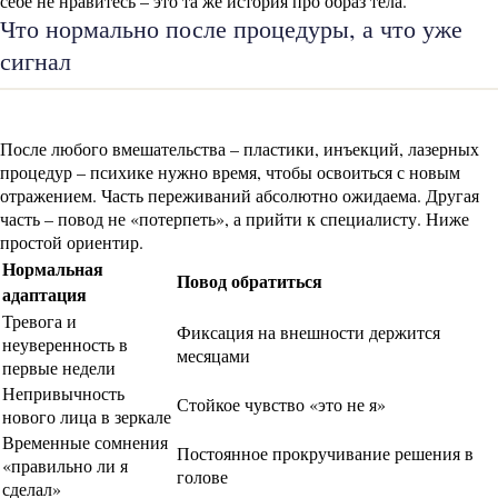
себе не нравитесь – это та же история про образ тела.
Что нормально после процедуры, а что уже
сигнал
После любого вмешательства – пластики, инъекций, лазерных
процедур – психике нужно время, чтобы освоиться с новым
отражением. Часть переживаний абсолютно ожидаема. Другая
часть – повод не «потерпеть», а прийти к специалисту. Ниже
простой ориентир.
Нормальная
Повод обратиться
адаптация
Тревога и
Фиксация на внешности держится
неуверенность в
месяцами
первые недели
Непривычность
Стойкое чувство «это не я»
нового лица в зеркале
Временные сомнения
Постоянное прокручивание решения в
«правильно ли я
голове
сделал»